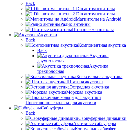
Back
1 Din автомагнитолы
2 Din автомагнитолы
Магнитолы на Android
Радио антенны
Штатные магнитолы
Акустика
Back
Компонентная акустика
Back
Акустика
двухполосная
Акустика
трехполосная
Коаксиальная акустика
Штатная акустика
Эстрадная акустика
Морская акустика
Проставочные кольца для акустики
Сабвуферы
Back
Сабвуферные динамики
Активные сабвуферы
Корпусные сабвуферы