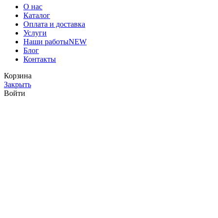
О нас
Каталог
Оплата и доставка
Услуги
Наши работы
NEW
Блог
Контакты
Корзина
Закрыть
Войти
Закрыть
У вас еще нет аккаунта?
Создать аккаунт
Мы используем файлы cookie для улучшения вашего опыта на
нашем сайте. Просматривая этот сайт, вы соглашаетесь на
использование нами файлов cookie.
Больше информации
Принять
Фильтры
Меню
0
Список желаний
0
Сравнить
0
товаров
Корзина