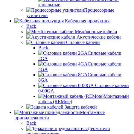
канальные
Процессорные
усилители
Кабельная продукция
Back
Межблочные кабели
Акустические кабели
Силовые кабели
Back
Силовые кабели
2GA
Силовые кабели
4GA
Силовые кабели
8GA
Силовые кабели
0-00GA
Монтажный
кабель (REMote)
Защита кабелей
Монтажные
принадлежности
Back
Держатели
предохранителя