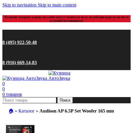
Skip to navigation
Skip to main content
Наличие товаров и цены на сайте могут меняться из-за колебания курсов валют и
условий поставщиков!
8 (495) 922-50-48
8 (916) 669-14-83
0
0
0
товаров
Поиск
🏠︎
»
Каталог
»
Audison AP 6.5P Set Woofer 165 mm