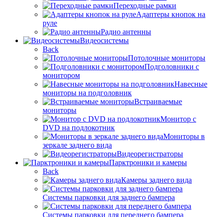
Переходные рамки
Адаптеры кнопок на
руле
Радио антенны
Видеосистемы
Back
Потолочные мониторы
Подголовники с
монитором
Навесные
мониторы на подголовник
Встраиваемые
мониторы
Монитор с
DVD на подлокотник
Мониторы в
зеркале заднего вида
Видеорегистраторы
Парктроники и камеры
Back
Камеры заднего вида
Системы парковки для заднего бампера
Системы парковки для переднего бампера