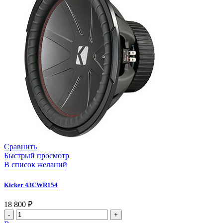
Сравнить
Быстрый просмотр
В список желаний
Kicker 43CWR154
18 800
₽