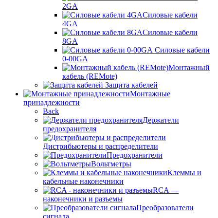
2GA
Силовые кабели
4GA
Силовые кабели
8GA
Силовые кабели
0-00GA
Монтажный
кабель (REMote)
Защита кабелей
Монтажные
принадлежности
Back
Держатели
предохранителя
Дистрибьютеры и распределители
Предохранители
Вольтметры
Клеммы и
кабельные наконечники
RCA —
наконечники и разъемы
Преобразователи
сигнала