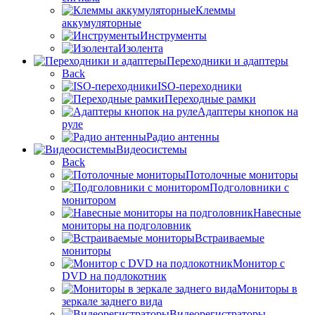
Клеммы
аккумуляторные
Инструменты
Изолента
Переходники и адаптеры
Back
ISO-переходники
Переходные рамки
Адаптеры кнопок на
руле
Радио антенны
Видеосистемы
Back
Потолочные мониторы
Подголовники с
монитором
Навесные
мониторы на подголовник
Встраиваемые
мониторы
Монитор с
DVD на подлокотник
Мониторы в
зеркале заднего вида
Видеорегистраторы