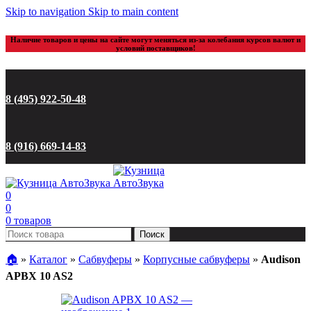
Skip to navigation
Skip to main content
Наличие товаров и цены на сайте могут меняться из-за колебания курсов валют и
условий поставщиков!
8 (495) 922-50-48
8 (916) 669-14-83
0
0
0
товаров
Поиск
🏠︎
»
Каталог
»
Сабвуферы
»
Корпусные сабвуферы
»
Audison
APBX 10 AS2