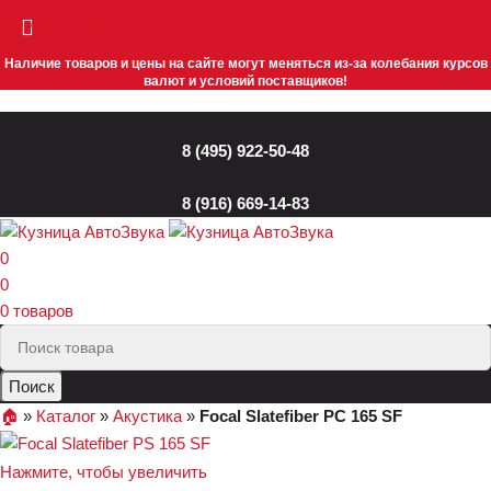
Skip to navigation
Skip to main content
Наличие товаров и цены на сайте могут меняться из-за колебания курсов
валют и условий поставщиков!
8 (495) 922-50-48
8 (916) 669-14-83
0
0
0
товаров
Поиск
🏠︎
»
Каталог
»
Акустика
»
Focal Slatefiber PC 165 SF
Нажмите, чтобы увеличить