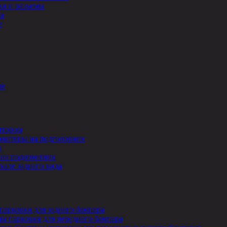
и и разъемы
ла
е
ле
итором
ниторы на подголовник
ы
на подлокотник
кале заднего вида
парковки для заднего бампера
ы парковки для переднего бампера