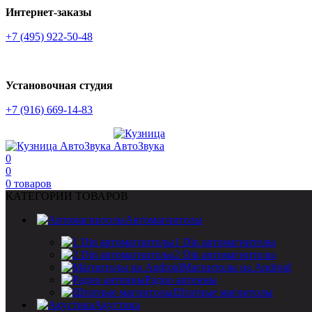
Интернет-заказы
+7 (495) 922-50-48
Установочная студия
+7 (916) 669-14-83
0
0
0
товаров
КАТЕГОРИИ ТОВАРОВ
Автомагнитолы
1 Din автомагнитолы
2 Din автомагнитолы
Магнитолы на Android
Радио антенны
Штатные магнитолы
Акустика