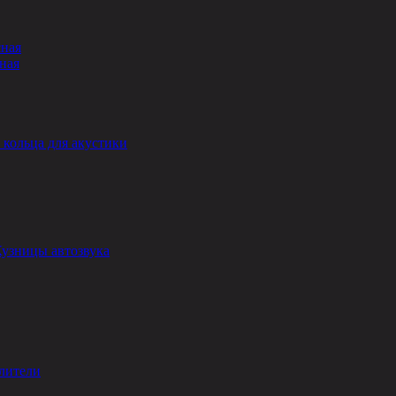
сная
ная
кольца для акустики
Кузницы автозвука
лители