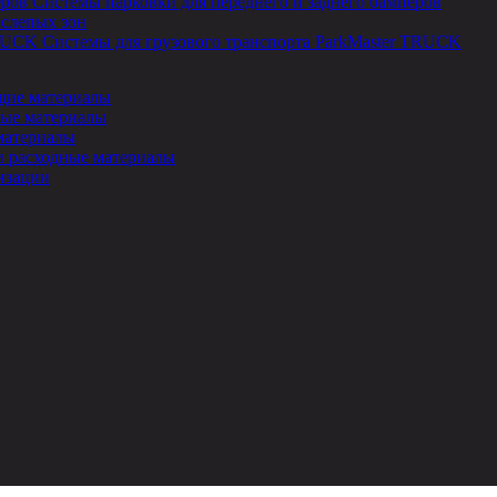
Системы парковки для переднего и заднего бамперов
 слепых зон
Системы для грузового транспорта ParkMaster TRUCK
ие материалы
ые материалы
материалы
и расходные материалы
изации