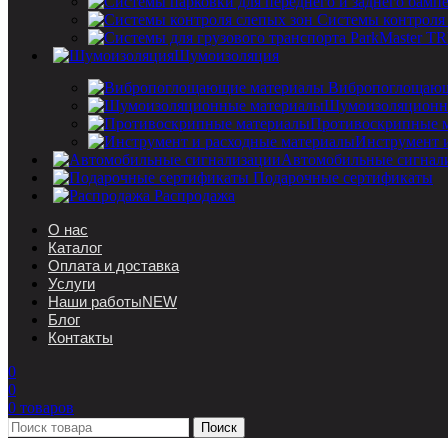
Системы контроля
Шумоизоляция
Вибропоглощающ
Шумоизоляционн
Противоскрипные 
Инструмент 
Автомобильные сигнал
Подарочные сертификаты
Распродажа
О нас
Каталог
Оплата и доставка
Услуги
Наши работы
NEW
Блог
Контакты
0
0
0
товаров
Поиск