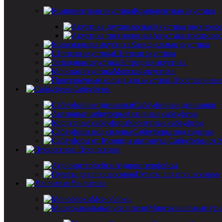
Компонентная акустика
Акустика двухполо
Акустика трехполос
Коаксиальная акустика
Штатная акустика
Эстрадная акустика
Морская акустика
Проставочные 
Сабвуферы
Сабвуферные динамики
Активные сабвуферы
Корпусные сабвуферы
Сабвуферы под сиденье
Сабвуферы от 
Процессоры
Аудиоинтерфейсы
Пульты для процессоров
Усилители
Моноблоки
Многоканальные уси