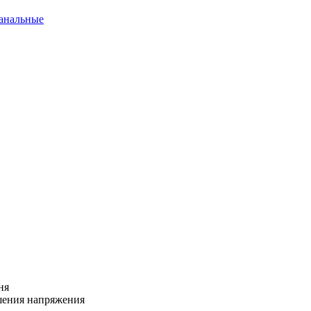
канальные
ня
ышения напряжения