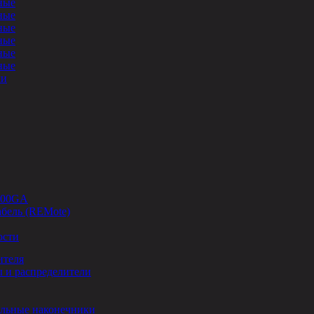
ные
ные
ные
ные
ные
ные
ли
-00GA
бель (REMote)
ости
ителя
 и распределители
льные наконечники