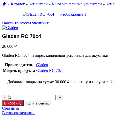
🏠︎
»
Каталог
»
Усилители
»
Многоканальные усилители
»
Усил
Нажмите, чтобы увеличить
Gladen RC 70c4
26 600
₽
Gladen RC 70c4 четырех канальный усилитель для акустики
Производитель
Gladen
Модель продукта
Gladen RC 70c4
Добавьте товары на сумму
30 000
₽
в корзину и получите бе
В корзину
Купить сейчас
Сравнить
В список желаний