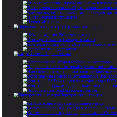
RCA — наконечник
Преобразователи сигна
Клеммы аккумуляторны
Инструменты
Изолента
Переходники и адаптеры
ISO-переходники
Переходные рамки
Адаптеры кнопок на ру
Радио антенны
Видеосистемы
Потолочные мониторы
Подголовники с мон
Навесные мо
Встраиваемые монитор
Монитор с DVD 
Мониторы в зер
Видеорегистраторы
Парктроники и камеры
Камеры заднего вида
Системы 
Систем