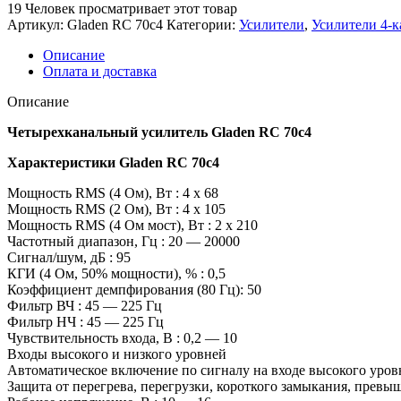
19
Человек просматривает этот товар
Артикул:
Gladen RC 70c4
Категории:
Усилители
,
Усилители 4-
Описание
Оплата и доставка
Описание
Четырехканальный усилитель Gladen RC 70c4
Характеристики Gladen RC 70c4
Мощность RMS (4 Ом), Вт : 4 x 68
Мощность RMS (2 Ом), Вт : 4 x 105
Мощность RMS (4 Ом мост), Вт : 2 x 210
Частотный диапазон, Гц : 20 — 20000
Сигнал/шум, дБ : 95
КГИ (4 Ом, 50% мощности), % : 0,5
Коэффициент демпфирования (80 Гц): 50
Фильтр ВЧ : 45 — 225 Гц
Фильтр НЧ : 45 — 225 Гц
Чувствительность входа, В : 0,2 — 10
Входы высокого и низкого уровней
Автоматическое включение по сигналу на входе высокого уров
Защита от перегрева, перегрузки, короткого замыкания, прев