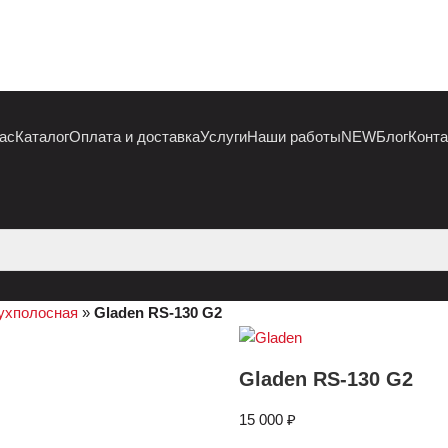
ас
Каталог
Оплата и доставка
Услуги
Наши работы
NEW
Блог
Конт
ухполосная
»
Gladen RS-130 G2
Gladen RS-130 G2
15 000
₽