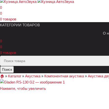
0
0
0
товаров
КАТЕГОРИИ ТОВАРОВ
О н
0
0
0
товаров
Поиск
🏠︎
»
Каталог
»
Акустика
»
Компонентная акустика
»
Акустика дв
Нажмите, чтобы увеличить