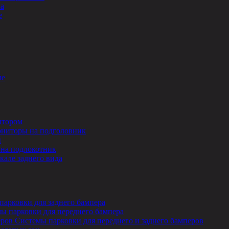
ла
е
ле
итором
ниторы на подголовник
ы
на подлокотник
кале заднего вида
парковки для заднего бампера
ы парковки для переднего бампера
Системы парковки для переднего и заднего бамперов