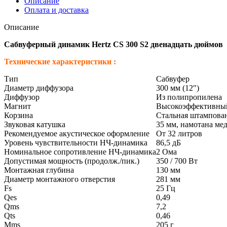
Описание
Оплата и доставка
Описание
Сабвуферный динамик Hertz CS 300 S2 двенадцать дюймов
Технические характеристики :
Тип
Сабвуфер
Диаметр диффузора
300 мм (12″)
Диффузор
Из полипропилена
Магнит
Высокоэффективный
Корзина
Стальная штампован
Звуковая катушка
35 мм, намотана ме
Рекомендуемое акустическое оформление
От 32 литров
Уровень чувствительности НЧ-динамика
86,5 дБ
Номинальное сопротивление НЧ-динамика
2 Ома
Допустимая мощность (продолж./пик.)
350 / 700 Вт
Монтажная глубина
130 мм
Диаметр монтажного отверстия
281 мм
Fs
25 Гц
Qes
0,49
Qms
7,2
Qts
0,46
Mms
205 г