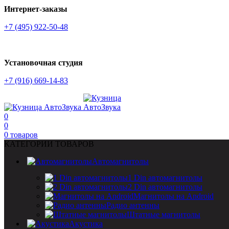
Интернет-заказы
+7 (495) 922-50-48
Установочная студия
+7 (916) 669-14-83
0
0
0
товаров
КАТЕГОРИИ ТОВАРОВ
Автомагнитолы
1 Din автомагнитолы
2 Din автомагнитолы
Магнитолы на Android
Радио антенны
Штатные магнитолы
Акустика