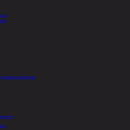
сная
ная
Кузницы автозвука
лители
ные