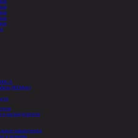
ные
ные
ные
ные
ные
ли
-00GA
бель (REMote)
ости
ителя
 и распределители
льные наконечники
и и разъемы