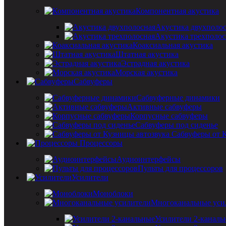
Компонентная акустика
Акустика двухполо
Акустика трехполос
Коаксиальная акустика
Штатная акустика
Эстрадная акустика
Морская акустика
Сабвуферы
Сабвуферные динамики
Активные сабвуферы
Корпусные сабвуферы
Сабвуферы под сиденье
Сабвуферы от 
Процессоры
Аудиоинтерфейсы
Пульты для процессоров
Усилители
Моноблоки
Многоканальные уси
Усилители 2-каналь