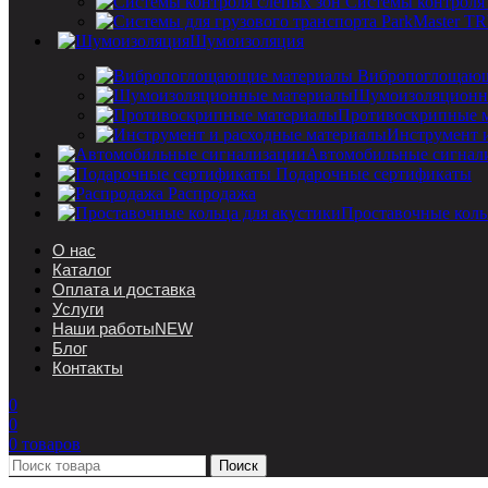
Системы контроля
Шумоизоляция
Вибропоглощающ
Шумоизоляционн
Противоскрипные 
Инструмент 
Автомобильные сигнал
Подарочные сертификаты
Распродажа
Проставочные коль
О нас
Каталог
Оплата и доставка
Услуги
Наши работы
NEW
Блог
Контакты
0
0
0
товаров
Поиск