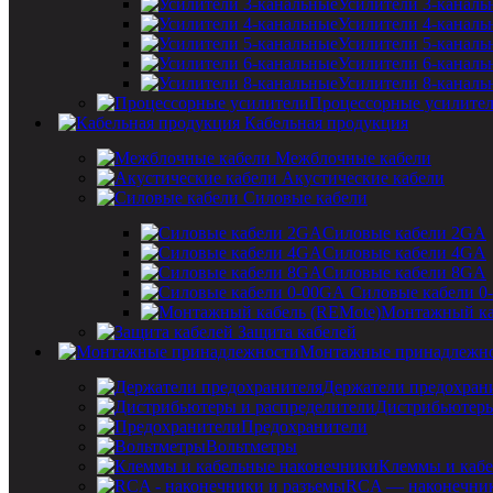
Усилители 3-каналь
Усилители 4-каналь
Усилители 5-каналь
Усилители 6-каналь
Усилители 8-каналь
Процессорные усилите
Кабельная продукция
Межблочные кабели
Акустические кабели
Силовые кабели
Силовые кабели 2GA
Силовые кабели 4GA
Силовые кабели 8GA
Силовые кабели 0
Монтажный ка
Защита кабелей
Монтажные принадлежн
Держатели предохран
Дистрибьютеры
Предохранители
Вольтметры
Клеммы и кабе
RCA — наконечник