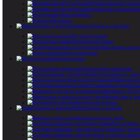
Преобразователи сигна
Клеммы аккумуляторны
Инструменты
Изолента
Переходники и адаптеры
ISO-переходники
Переходные рамки
Адаптеры кнопок на ру
Радио антенны
Видеосистемы
Потолочные мониторы
Подголовники с мон
Навесные мо
Встраиваемые монитор
Монитор с DVD 
Мониторы в зер
Видеорегистраторы
Парктроники и камеры
Камеры заднего вида
Системы 
Систем