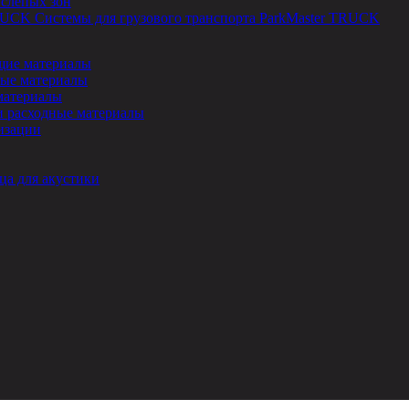
 слепых зон
Системы для грузового транспорта ParkMaster TRUCK
ие материалы
ые материалы
материалы
и расходные материалы
изации
ца для акустики