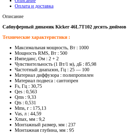
Описание
Оплата и доставка
Описание
Сабвуферный динамик Kicker 46L7T102 десять дюймов
Технические характеристики :
Максимальная мощность, Вт : 1000
Мощность RMS, Вт : 500
Импеданс, Ом : 2 + 2
Чувствительность (1 Вт/1 м), дБ : 85,98
Частотный диапазон, Гц : 25 — 100
Материал диффузора : полипропилен
Материал подвеса : сантопрен
Fs, Гц : 30,75
Qes : 0,563
Qms : 9,33
Qts : 0,531
Mms, г : 175,13
Vas, л : 44,59
Xmax, мм : 9,2
Монтажный размер, мм : 237
Монтажная глубина, мм : 95