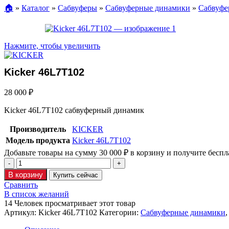
🏠︎
»
Каталог
»
Сабвуферы
»
Сабвуферные динамики
»
Сабвуфе
Нажмите, чтобы увеличить
Kicker 46L7T102
28 000
₽
Kicker 46L7T102 сабвуферный динамик
Производитель
KICKER
Модель продукта
Kicker 46L7T102
Добавьте товары на сумму
30 000
₽
в корзину и получите беспл
В корзину
Купить сейчас
Сравнить
В список желаний
14
Человек просматривает этот товар
Артикул:
Kicker 46L7T102
Категории:
Сабвуферные динамики
,