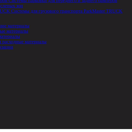
Системы парковки для переднего и заднего бамперов
 слепых зон
Системы для грузового транспорта ParkMaster TRUCK
ие материалы
ые материалы
материалы
и расходные материалы
изации