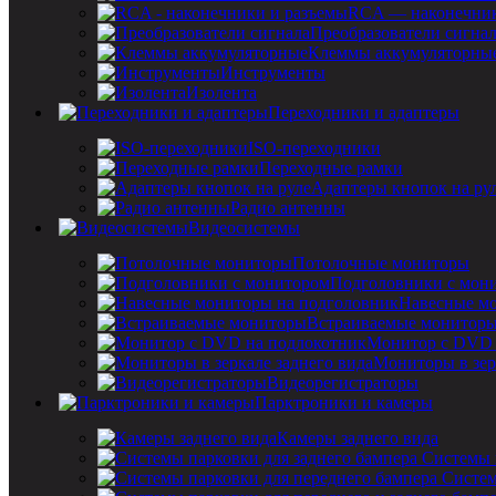
RCA — наконечник
Преобразователи сигна
Клеммы аккумуляторны
Инструменты
Изолента
Переходники и адаптеры
ISO-переходники
Переходные рамки
Адаптеры кнопок на ру
Радио антенны
Видеосистемы
Потолочные мониторы
Подголовники с мон
Навесные мо
Встраиваемые монитор
Монитор с DVD 
Мониторы в зер
Видеорегистраторы
Парктроники и камеры
Камеры заднего вида
Системы 
Систем