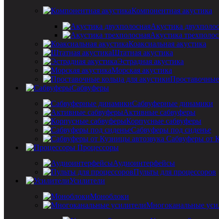
Компонентная акустика
Акустика двухполо
Акустика трехполос
Коаксиальная акустика
Штатная акустика
Эстрадная акустика
Морская акустика
Проставочные 
Сабвуферы
Сабвуферные динамики
Активные сабвуферы
Корпусные сабвуферы
Сабвуферы под сиденье
Сабвуферы от 
Процессоры
Аудиоинтерфейсы
Пульты для процессоров
Усилители
Моноблоки
Многоканальные уси