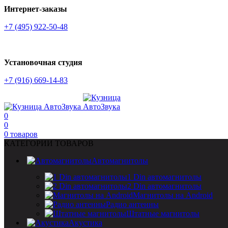
Интернет-заказы
+7 (495) 922-50-48
Установочная студия
+7 (916) 669-14-83
0
0
0
товаров
КАТЕГОРИИ ТОВАРОВ
Автомагнитолы
1 Din автомагнитолы
2 Din автомагнитолы
Магнитолы на Android
Радио антенны
Штатные магнитолы
Акустика