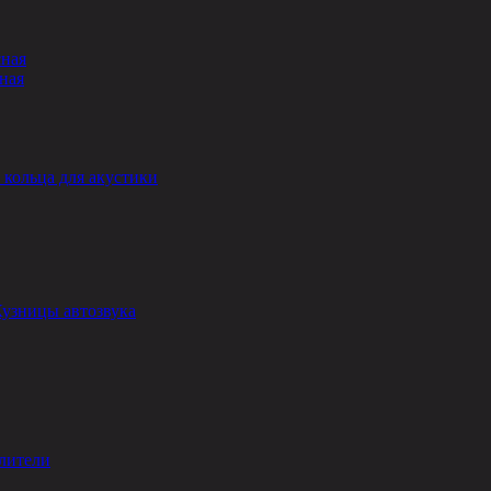
сная
ная
кольца для акустики
Кузницы автозвука
лители