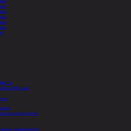
ные
ные
ные
ные
ные
ные
ли
-00GA
бель (REMote)
ости
ителя
 и распределители
льные наконечники