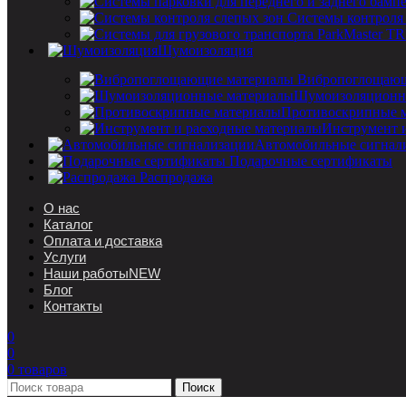
Системы контроля
Шумоизоляция
Вибропоглощающ
Шумоизоляционн
Противоскрипные 
Инструмент 
Автомобильные сигнал
Подарочные сертификаты
Распродажа
О нас
Каталог
Оплата и доставка
Услуги
Наши работы
NEW
Блог
Контакты
0
0
0
товаров
Поиск