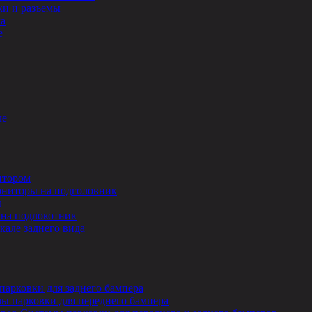
и и разъемы
ла
е
ле
итором
ниторы на подголовник
ы
на подлокотник
кале заднего вида
парковки для заднего бампера
ы парковки для переднего бампера