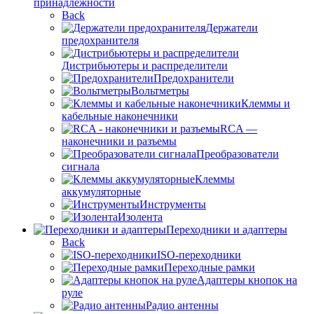
принадлежности
Back
Держатели
предохранителя
Дистрибьютеры и распределители
Предохранители
Вольтметры
Клеммы и
кабельные наконечники
RCA —
наконечники и разъемы
Преобразователи
сигнала
Клеммы
аккумуляторные
Инструменты
Изолента
Переходники и адаптеры
Back
ISO-переходники
Переходные рамки
Адаптеры кнопок на
руле
Радио антенны