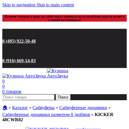
Skip to navigation
Skip to main content
Наличие товаров и цены на сайте могут меняться из-за колебания курсов валют и
условий поставщиков!
8 (495) 922-50-48
8 (916) 669-14-83
0
0
0
товаров
Поиск
🏠︎
»
Каталог
»
Сабвуферы
»
Сабвуферные динамики
»
Сабвуферные динамики размером 8 дюймов
»
KICKER
48CWR82