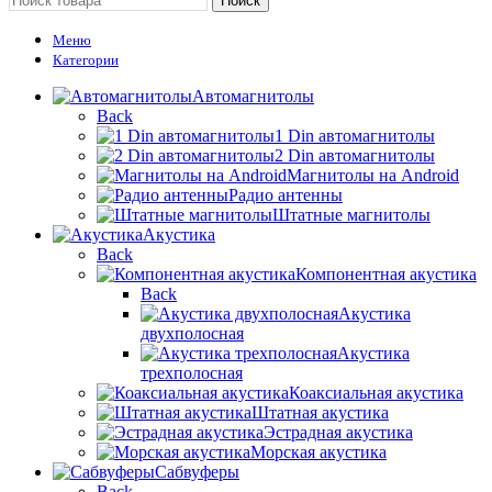
Поиск
Меню
Категории
Автомагнитолы
Back
1 Din автомагнитолы
2 Din автомагнитолы
Магнитолы на Android
Радио антенны
Штатные магнитолы
Акустика
Back
Компонентная акустика
Back
Акустика
двухполосная
Акустика
трехполосная
Коаксиальная акустика
Штатная акустика
Эстрадная акустика
Морская акустика
Сабвуферы
Back