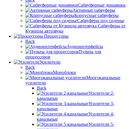
Сабвуферные динамики
Активные сабвуферы
Корпусные сабвуферы
Сабвуферы под сиденье
Сабвуферы от
Кузницы автозвука
Процессоры
Back
Аудиоинтерфейсы
Пульты для
процессоров
Усилители
Back
Моноблоки
Многоканальные
усилители
Back
Усилители 2-
канальные
Усилители 3-
канальные
Усилители 4-
канальные
Усилители 5-