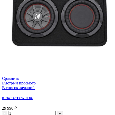
Сравнить
Быстрый просмотр
В список желаний
Kicker 43TCWRT84
29 990
₽