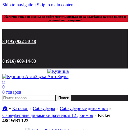
Skip to navigation
Skip to main content
Наличие товаров и цены на сайте могут меняться из-за колебания курсов валют и
условий поставщиков!
8 (495) 922-50-48
8 (916) 669-14-83
0
0
0
товаров
Поиск
🏠︎
»
Каталог
»
Сабвуферы
»
Сабвуферные динамики
»
Сабвуферные динамики размером 12 дюймов
»
Kicker
48CWRT122