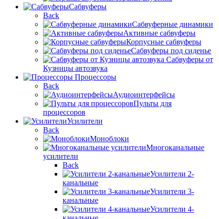
Сабвуферы
Back
Сабвуферные динамики
Активные сабвуферы
Корпусные сабвуферы
Сабвуферы под сиденье
Сабвуферы от
Кузницы автозвука
Процессоры
Back
Аудиоинтерфейсы
Пульты для
процессоров
Усилители
Back
Моноблоки
Многоканальные
усилители
Back
Усилители 2-
канальные
Усилители 3-
канальные
Усилители 4-
канальные