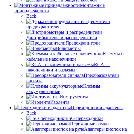
Монтажные
принадлежности
Back
Держатели
предохранителя
Дистрибьютеры и распределители
Предохранители
Вольтметры
Клеммы и
кабельные наконечники
RCA —
наконечники и разъемы
Преобразователи
сигнала
Клеммы
аккумуляторные
Инструменты
Изолента
Переходники и адаптеры
Back
ISO-переходники
Переходные рамки
Адаптеры кнопок на