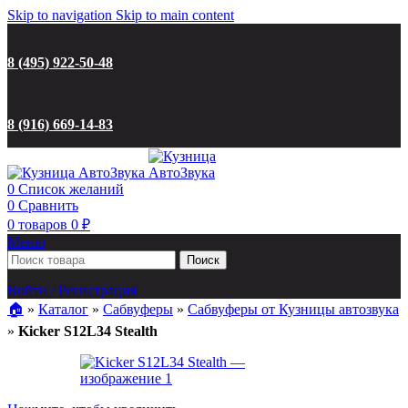
Skip to navigation
Skip to main content
8 (495) 922-50-48
8 (916) 669-14-83
0
Список желаний
0
Сравнить
0
товаров
0
₽
Меню
Поиск
Войти / Регистрация
🏠︎
»
Каталог
»
Сабвуферы
»
Сабвуферы от Кузницы автозвука
»
Kicker S12L34 Stealth