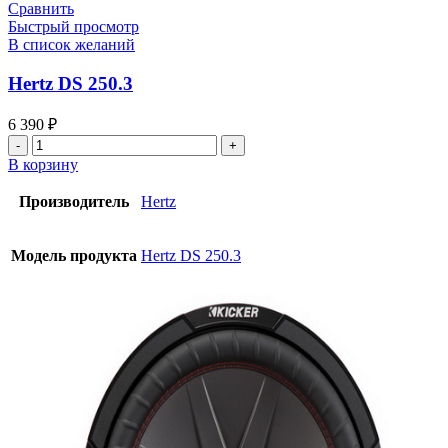
Сравнить
Быстрый просмотр
В список желаний
Hertz DS 250.3
6 390
₽
Количество
товара
В корзину
Hertz
DS
Производитель
Hertz
250.3
Модель продукта
Hertz DS 250.3