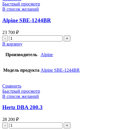
Быстрый просмотр
В список желаний
Alpine SBE-1244BR
23 700
₽
Количество
товара
В корзину
Alpine
SBE-
Производитель
Alpine
1244BR
Модель продукта
Alpine SBE-1244BR
Сравнить
Быстрый просмотр
В список желаний
Hertz DBA 200.3
28 200
₽
Количество