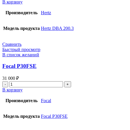
товара
В корзину
Hertz
DBA
Производитель
Hertz
200.3
Модель продукта
Hertz DBA 200.3
Сравнить
Быстрый просмотр
В список желаний
Focal P30FSE
31 000
₽
Количество
товара
В корзину
Focal
P30FSE
Производитель
Focal
Модель продукта
Focal P30FSE