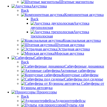
Штатные магнитолы
Акустика
Back
Компонентная акустика
Back
Акустика
двухполосная
Акустика
трехполосная
Коаксиальная акустика
Штатная акустика
Эстрадная акустика
Морская акустика
Сабвуферы
Back
Сабвуферные динамики
Активные сабвуферы
Корпусные сабвуферы
Сабвуферы под сиденье
Сабвуферы от
Кузницы автозвука
Процессоры
Back
Аудиоинтерфейсы
Пульты для