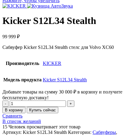
Нажмите, чтобы увеличить
Kicker S12L34 Stealth
99 999
₽
Сабвуфер Kicker S12L34 Stealth стелс для Volvo XC60
Производитель
KICKER
Модель продукта
Kicker S12L34 Stealth
Добавьте товары на сумму
30 000
₽
в корзину и получите
бесплатную доставку!
Количество
товара
В корзину
Купить сейчас
Kicker
Сравнить
S12L34
В список желаний
Stealth
15
Человек просматривает этот товар
Артикул:
Kicker S12L34 Stealth
Категории:
Сабвуферы
,