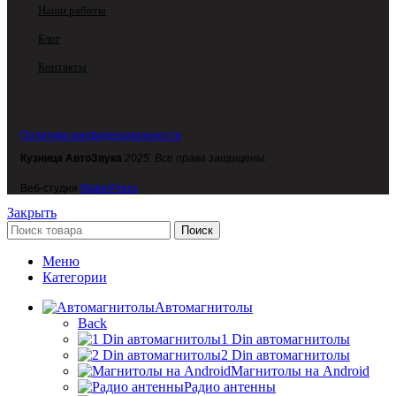
Наши работы
Блог
Контакты
Политика конфиденциальности
Кузница АвтоЗвука
2025. Все права защищены.
Веб-студия
MakerPress
Закрыть
Поиск
Меню
Категории
Автомагнитолы
Back
1 Din автомагнитолы
2 Din автомагнитолы
Магнитолы на Android
Радио антенны