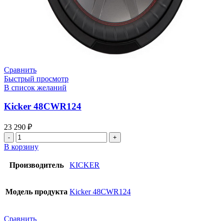
Сравнить
Быстрый просмотр
В список желаний
Kicker 48CWR124
23 290
₽
Количество
товара
В корзину
Kicker
48CWR124
Производитель
KICKER
Модель продукта
Kicker 48CWR124
Сравнить