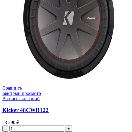
Сравнить
Быстрый просмотр
В список желаний
Kicker 48CWR122
23 290
₽
Количество