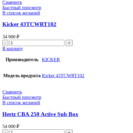
Сравнить
Быстрый просмотр
В список желаний
Kicker 43TCWRT102
34 900
₽
Количество
товара
В корзину
Kicker
43TCWRT102
Производитель
KICKER
Модель продукта
Kicker 43TCWRT102
Сравнить
Быстрый просмотр
В список желаний
Hertz CBA 250 Active Sub Box
54 000
₽
Количество