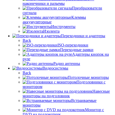
наконечники и разъемы
Преобразователи
сигнала
Клеммы
аккумуляторные
Инструменты
Изолента
Переходники и адаптеры
Back
ISO-переходники
Переходные рамки
Адаптеры кнопок на
руле
Радио антенны
Видеосистемы
Back
Потолочные мониторы
Подголовники с
монитором
Навесные
мониторы на подголовник
Встраиваемые
мониторы
Монитор с
DVD на подлокотник