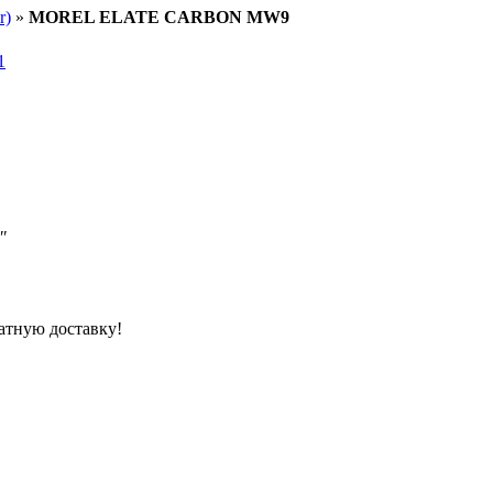
r)
»
MOREL ELATE CARBON MW9
″
атную доставку!