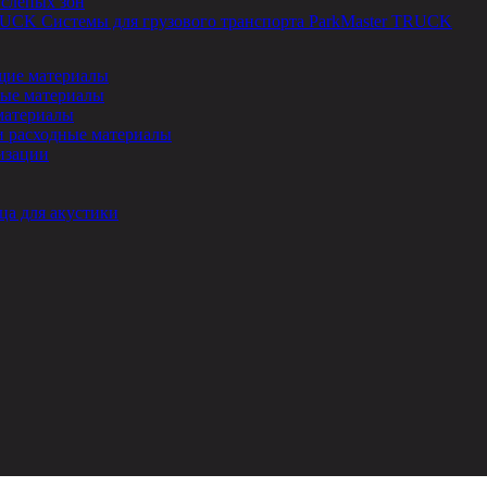
 слепых зон
Системы для грузового транспорта ParkMaster TRUCK
ие материалы
ые материалы
материалы
и расходные материалы
изации
ца для акустики