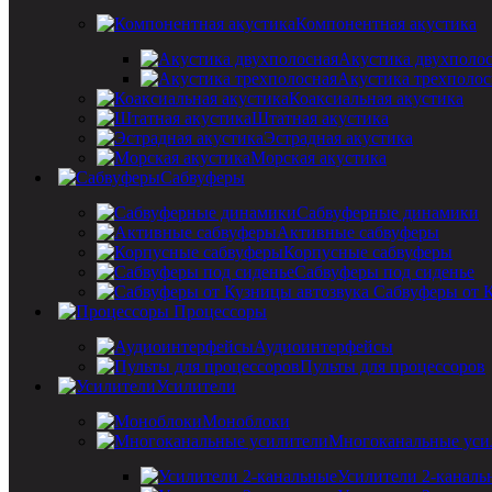
Компонентная акустика
Акустика двухполо
Акустика трехполос
Коаксиальная акустика
Штатная акустика
Эстрадная акустика
Морская акустика
Сабвуферы
Сабвуферные динамики
Активные сабвуферы
Корпусные сабвуферы
Сабвуферы под сиденье
Сабвуферы от 
Процессоры
Аудиоинтерфейсы
Пульты для процессоров
Усилители
Моноблоки
Многоканальные уси
Усилители 2-каналь