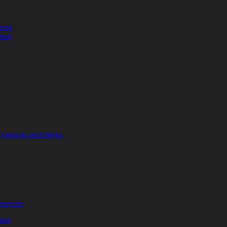
сная
ная
Кузницы автозвука
лители
ные