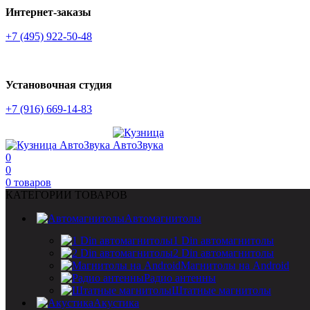
Интернет-заказы
+7 (495) 922-50-48
Установочная студия
+7 (916) 669-14-83
0
0
0
товаров
КАТЕГОРИИ ТОВАРОВ
Автомагнитолы
1 Din автомагнитолы
2 Din автомагнитолы
Магнитолы на Android
Радио антенны
Штатные магнитолы
Акустика