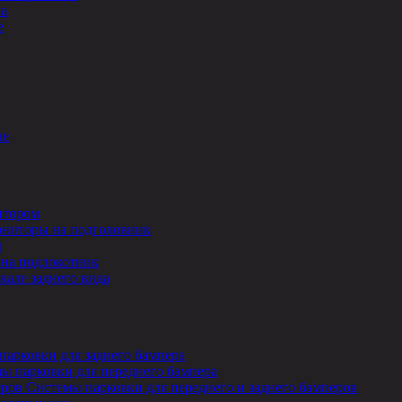
ла
е
ле
итором
ниторы на подголовник
ы
на подлокотник
кале заднего вида
парковки для заднего бампера
ы парковки для переднего бампера
Системы парковки для переднего и заднего бамперов