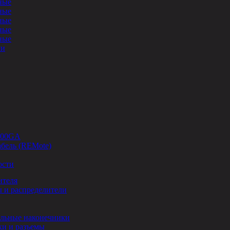
ные
ные
ные
ные
ные
ли
-00GA
бель (REMote)
ости
ителя
 и распределители
льные наконечники
и и разъемы