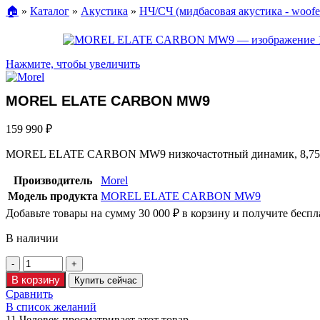
🏠︎
»
Каталог
»
Акустика
»
НЧ/СЧ (мидбасовая акустика - woofe
Нажмите, чтобы увеличить
MOREL ELATE CARBON MW9
159 990
₽
MOREL ELATE CARBON MW9 низкочастотный динамик, 8,75
Производитель
Morel
Модель продукта
MOREL ELATE CARBON MW9
Добавьте товары на сумму
30 000
₽
в корзину и получите беспл
В наличии
В корзину
Купить сейчас
Сравнить
В список желаний
11
Человек просматривает этот товар