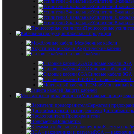
Усилители 3-каналь
Усилители 4-каналь
Усилители 5-каналь
Усилители 6-каналь
Усилители 8-каналь
Процессорные усилите
Кабельная продукция
Межблочные кабели
Акустические кабели
Силовые кабели
Силовые кабели 2GA
Силовые кабели 4GA
Силовые кабели 8GA
Силовые кабели 0
Монтажный ка
Защита кабелей
Монтажные принадлежн
Держатели предохран
Дистрибьютеры
Предохранители
Вольтметры
Клеммы и кабе
RCA — наконечник