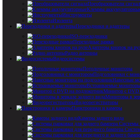
Преобразователи сигна
Клеммы аккумуляторны
Инструменты
Изолента
Переходники и адаптеры
ISO-переходники
Переходные рамки
Адаптеры кнопок на ру
Радио антенны
Видеосистемы
Потолочные мониторы
Подголовники с мон
Навесные мо
Встраиваемые монитор
Монитор с DVD 
Мониторы в зер
Видеорегистраторы
Парктроники и камеры
Камеры заднего вида
Системы 
Систем