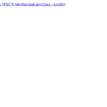
а
,
НЧ/СЧ (мидбасовая акустика - woofer)