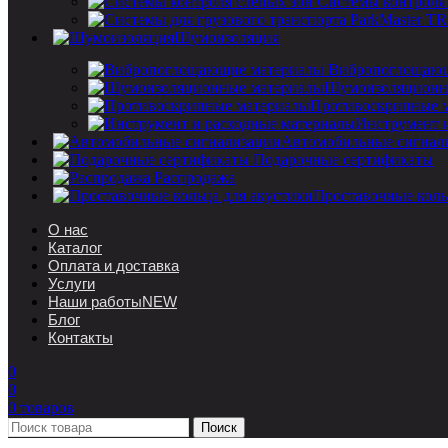
Системы контроля
Шумоизоляция
Вибропоглощающ
Шумоизоляционн
Противоскрипные 
Инструмент 
Автомобильные сигнал
Подарочные сертификаты
Распродажа
Проставочные коль
О нас
Каталог
Оплата и доставка
Услуги
Наши работы
NEW
Блог
Контакты
0
0
0
товаров
Поиск