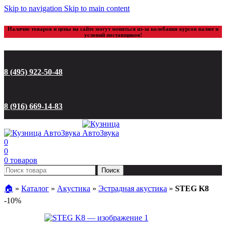
Skip to navigation
Skip to main content
Наличие товаров и цены на сайте могут меняться из-за колебания курсов валют и
условий поставщиков!
8 (495) 922-50-48
8 (916) 669-14-83
0
0
0
товаров
Поиск
🏠︎
»
Каталог
»
Акустика
»
Эстрадная акустика
»
STEG K8
-10%