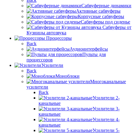
Back
Сабвуферные динамики
Активные сабвуферы
Корпусные сабвуферы
Сабвуферы под сиденье
Сабвуферы от
Кузницы автозвука
Процессоры
Back
Аудиоинтерфейсы
Пульты для
процессоров
Усилители
Back
Моноблоки
Многоканальные
усилители
Back
Усилители 2-
канальные
Усилители 3-
канальные
Усилители 4-
канальные
Усилители 5-