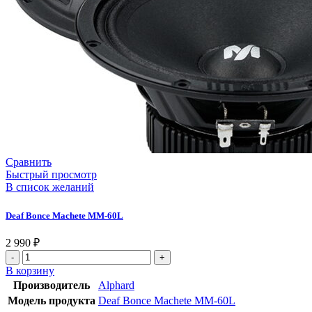
Сравнить
Быстрый просмотр
В список желаний
Deaf Bonce Machete MM-60L
2 990
₽
В корзину
Производитель
Alphard
Модель продукта
Deaf Bonce Machete MM-60L