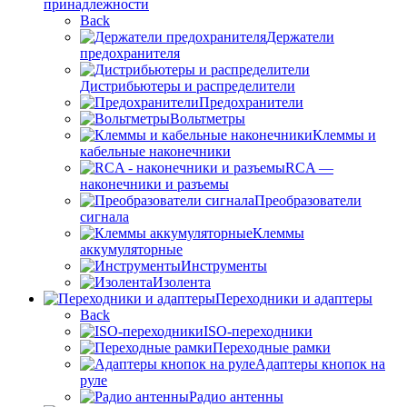
принадлежности
Back
Держатели
предохранителя
Дистрибьютеры и распределители
Предохранители
Вольтметры
Клеммы и
кабельные наконечники
RCA —
наконечники и разъемы
Преобразователи
сигнала
Клеммы
аккумуляторные
Инструменты
Изолента
Переходники и адаптеры
Back
ISO-переходники
Переходные рамки
Адаптеры кнопок на
руле
Радио антенны