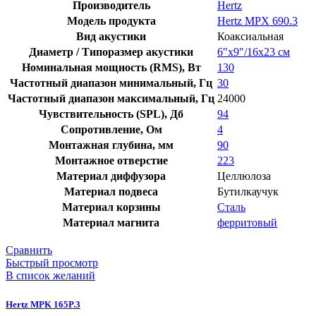
Производитель
Hertz
Модель продукта
Hertz MPX 690.3
Вид акустики
Коаксиальная
Диаметр / Типоразмер акустики
6″х9″/16х23 см
Номинальная мощность (RMS), Вт
130
Частотный диапазон минимальный, Гц
30
Частотный диапазон максимальный, Гц
24000
Чувствительность (SPL), Дб
94
Сопротивление, Ом
4
Монтажная глубина, мм
90
Монтажное отверстие
223
Материал диффузора
Целлюлоза
Материал подвеса
Бутилкаучук
Материал корзины
Сталь
Материал магнита
ферритовый
Сравнить
Быстрый просмотр
В список желаний
Hertz MPK 165P.3