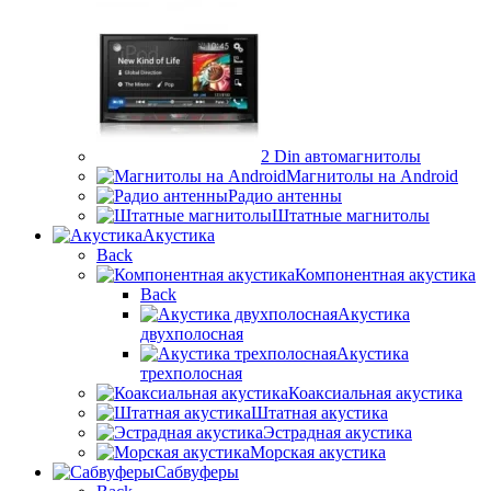
2 Din автомагнитолы
Магнитолы на Android
Радио антенны
Штатные магнитолы
Акустика
Back
Компонентная акустика
Back
Акустика
двухполосная
Акустика
трехполосная
Коаксиальная акустика
Штатная акустика
Эстрадная акустика
Морская акустика
Сабвуферы