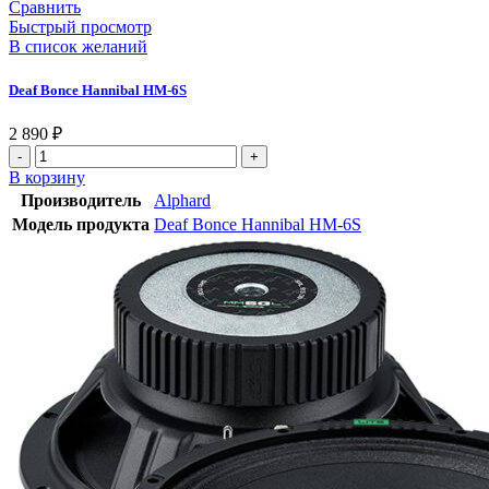
Сравнить
Быстрый просмотр
В список желаний
Deaf Bonce Hannibal HM-6S
2 890
₽
В корзину
Производитель
Alphard
Модель продукта
Deaf Bonce Hannibal HM-6S