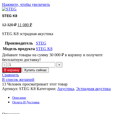
Нажмите, чтобы увеличить
STEG K8
12 320
₽
11 080
₽
STEG K8 эстрадная акустика
Производитель
STEG
Модель продукта
STEG K8
Добавьте товары на сумму
30 000
₽
в корзину и получите
бесплатную доставку!
В корзину
Купить сейчас
Сравнить
В список желаний
13
Человек просматривает этот товар
Артикул:
STEG K8
Категории:
Акустика
,
Эстрадная акустика
Описание
Оплата И Доставка