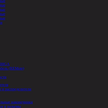
ные
ные
ные
ные
ные
ли
-00GA
бель (REMote)
ости
ителя
 и распределители
льные наконечники
и и разъемы