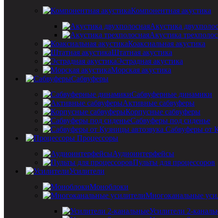
Компонентная акустика
Акустика двухполо
Акустика трехполос
Коаксиальная акустика
Штатная акустика
Эстрадная акустика
Морская акустика
Сабвуферы
Сабвуферные динамики
Активные сабвуферы
Корпусные сабвуферы
Сабвуферы под сиденье
Сабвуферы от 
Процессоры
Аудиоинтерфейсы
Пульты для процессоров
Усилители
Моноблоки
Многоканальные уси
Усилители 2-каналь