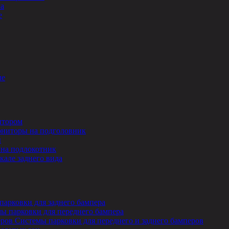
ла
е
ле
итором
ниторы на подголовник
ы
на подлокотник
кале заднего вида
парковки для заднего бампера
ы парковки для переднего бампера
Системы парковки для переднего и заднего бамперов