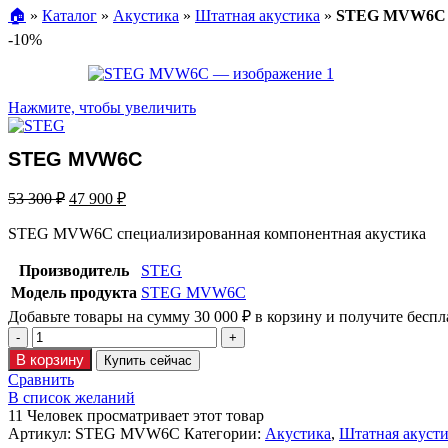
🏠︎
»
Каталог
»
Акустика
»
Штатная акустика
»
STEG MVW6C
-10%
Нажмите, чтобы увеличить
STEG MVW6C
53 300
₽
47 900
₽
STEG MVW6C специализированная компонентная акустика
Производитель
STEG
Модель продукта
STEG MVW6C
Добавьте товары на сумму
30 000
₽
в корзину и получите беспл
В корзину
Купить сейчас
Сравнить
В список желаний
11
Человек просматривает этот товар
Артикул:
STEG MVW6C
Категории:
Акустика
,
Штатная акуст