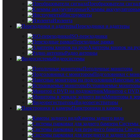
Преобразователи сигна
Клеммы аккумуляторны
Инструменты
Изолента
Переходники и адаптеры
ISO-переходники
Переходные рамки
Адаптеры кнопок на ру
Радио антенны
Видеосистемы
Потолочные мониторы
Подголовники с мон
Навесные мо
Встраиваемые монитор
Монитор с DVD 
Мониторы в зер
Видеорегистраторы
Парктроники и камеры
Камеры заднего вида
Системы 
Систем