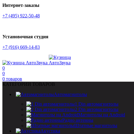
Интернет-заказы
+7 (495) 922-50-48
Установочная студия
+7 (916) 669-14-83
0
0
0
товаров
КАТЕГОРИИ ТОВАРОВ
Автомагнитолы
1 Din автомагнитолы
2 Din автомагнитолы
Магнитолы на Android
Радио антенны
Штатные магнитолы
Акустика