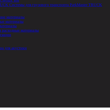
 слепых зон
Системы для грузового транспорта ParkMaster TRUCK
ие материалы
ые материалы
материалы
и расходные материалы
изации
ца для акустики