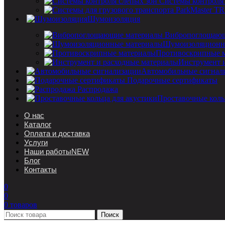
Системы контроля
Шумоизоляция
Вибропоглощающ
Шумоизоляционн
Противоскрипные 
Инструмент 
Автомобильные сигнал
Подарочные сертификаты
Распродажа
Проставочные коль
О нас
Каталог
Оплата и доставка
Услуги
Наши работы
NEW
Блог
Контакты
0
0
0
товаров
Поиск