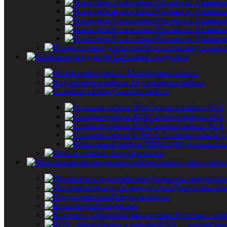
Усилители 3-каналь
Усилители 4-каналь
Усилители 5-каналь
Усилители 6-каналь
Усилители 8-каналь
Процессорные усилите
Кабельная продукция
Межблочные кабели
Акустические кабели
Силовые кабели
Силовые кабели 2GA
Силовые кабели 4GA
Силовые кабели 8GA
Силовые кабели 0
Монтажный ка
Защита кабелей
Монтажные принадлежн
Держатели предохран
Дистрибьютеры
Предохранители
Вольтметры
Клеммы и кабе
RCA — наконечник