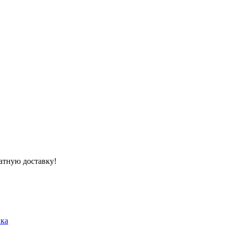
атную доставку!
ика