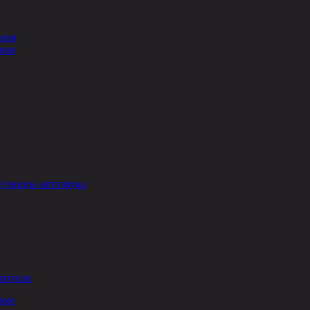
сная
ная
Кузницы автозвука
лители
ные