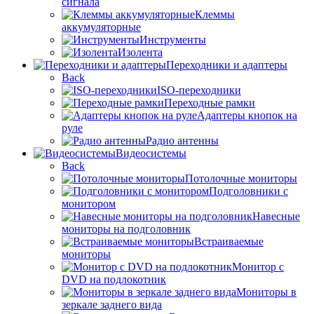
сигнала
Клеммы
аккумуляторные
Инструменты
Изолента
Переходники и адаптеры
Back
ISO-переходники
Переходные рамки
Адаптеры кнопок на
руле
Радио антенны
Видеосистемы
Back
Потолочные мониторы
Подголовники с
монитором
Навесные
мониторы на подголовник
Встраиваемые
мониторы
Монитор с
DVD на подлокотник
Мониторы в
зеркале заднего вида