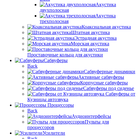
Акустика
двухполосная
Акустика
трехполосная
Коаксиальная акустика
Штатная акустика
Эстрадная акустика
Морская акустика
Проставочные кольца для акустики
Сабвуферы
Back
Сабвуферные динамики
Активные сабвуферы
Корпусные сабвуферы
Сабвуферы под сиденье
Сабвуферы от
Кузницы автозвука
Процессоры
Back
Аудиоинтерфейсы
Пульты для
процессоров
Усилители
Back