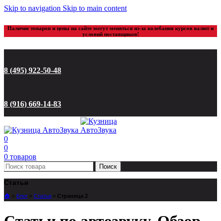
Skip to navigation
Skip to main content
Наличие товаров и цены на сайте могут меняться из-за колебания курсов валют и
условий поставщиков!
8 (495) 922-50-48
8 (916) 669-14-83
0
0
0
товаров
Поиск
Статьи
🏠︎
»
Блог
»
Статьи
»
Страница 2
Статьи по автозвуку, Обзор