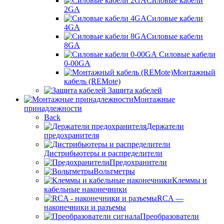
Силовые кабели
2GA
Силовые кабели
4GA
Силовые кабели
8GA
Силовые кабели
0-00GA
Монтажный
кабель (REMote)
Защита кабелей
Монтажные
принадлежности
Back
Держатели
предохранителя
Дистрибьютеры и распределители
Предохранители
Вольтметры
Клеммы и
кабельные наконечники
RCA —
наконечники и разъемы
Преобразователи